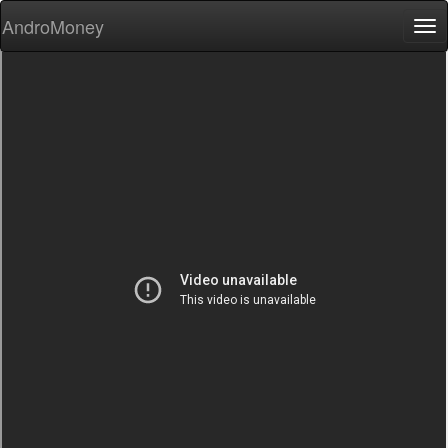
AndroMoney
Tog
nav