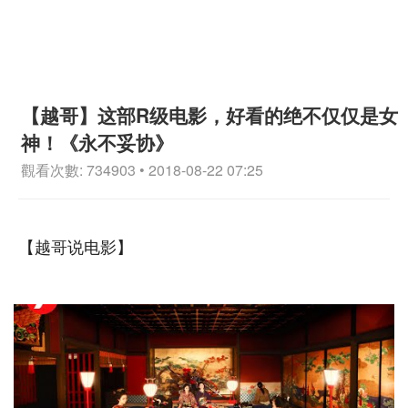
【越哥】这部R级电影，好看的绝不仅仅是女
神！《永不妥协》
觀看次數: 734903 • 2018-08-22 07:25
【越哥说电影】