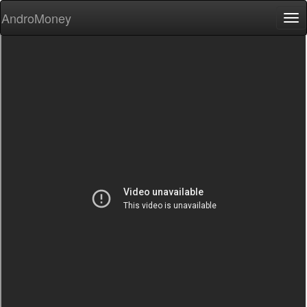
AndroMoney
Tog
nav