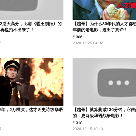
.2逆天高分，比肩《霸王别姬》的
【越哥】为什么80年代的人才都想
们再也拍不出来了！
年前的老电影，道出了真谛！
# 306
7
2020-12-25 04:02
2年，2万群演，这才叫史诗级华语
【越哥】就算删减130分钟，它
的，史诗级华语战争电影！
# 310
5
2020-12-15 10:10