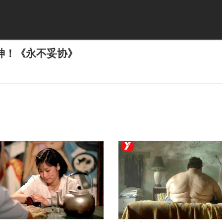
神！《永不妥协》