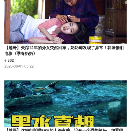
【越哥】失踪12年的孙女突然回家，奶奶却发现了异常！韩国催泪
电影《季春奶奶》
# 362
2020-08-01 05:22
【越哥】这部电影跟99%的人都有关，没有一个恐怖镜头，却看得