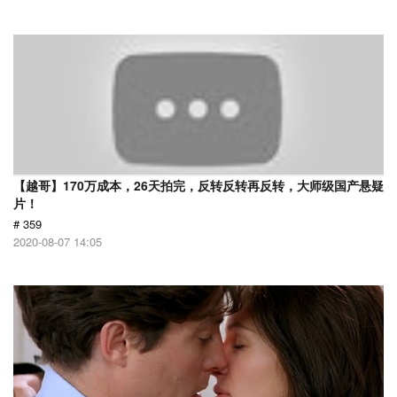
【越哥】170万成本，26天拍完，反转反转再反转，大师级国产悬疑
片！
# 359
2020-08-07 14:05