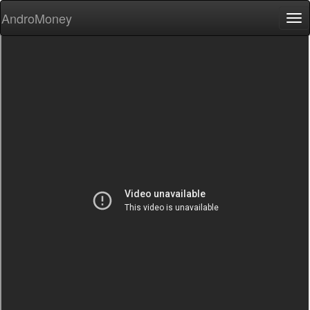
AndroMoney
Tog
nav