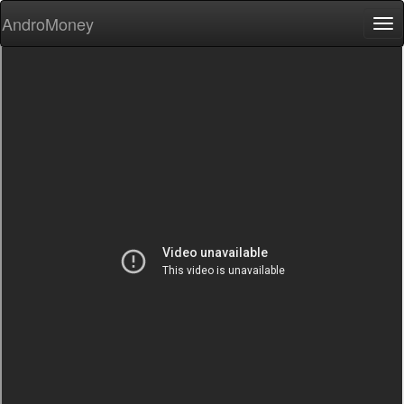
AndroMoney
Tog
nav