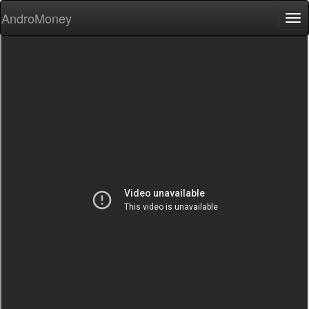
AndroMoney
Tog
nav