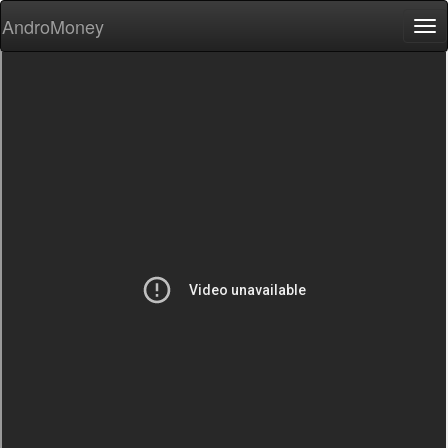
AndroMoney
Tog
nav