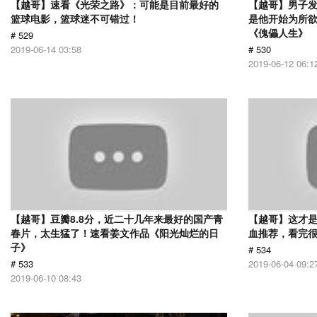
【越哥】速看《光荣之路》：可能是目前最好的
【越哥】男子
篮球电影，篮球迷不可错过！
是他开始为所
《傀儡人生》
# 529
2019-06-14 03:58
# 530
2019-06-12 06:1
【越哥】豆瓣8.8分，近二十几年来最好的国产青
【越哥】这才
春片，太生猛了！速看姜文作品《阳光灿烂的日
血推荐，看完
子》
# 534
# 533
2019-06-04 09:2
2019-06-10 08:43