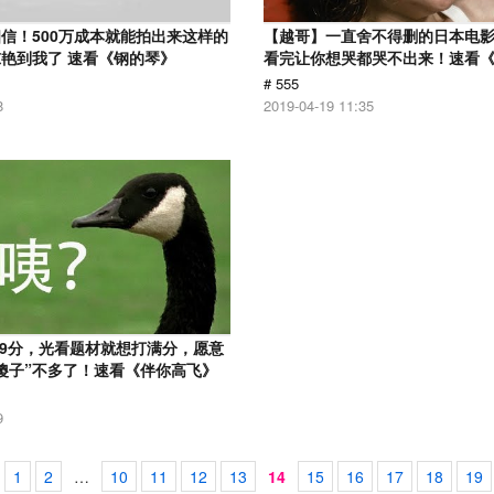
信！500万成本就能拍出来这样的
【越哥】一直舍不得删的日本电
艳到我了 速看《钢的琴》
看完让你想哭都哭不出来！速看
# 555
8
2019-04-19 11:35
.9分，光看题材就想打满分，愿意
傻子”不多了！速看《伴你高飞》
9
1
2
…
10
11
12
13
14
15
16
17
18
19