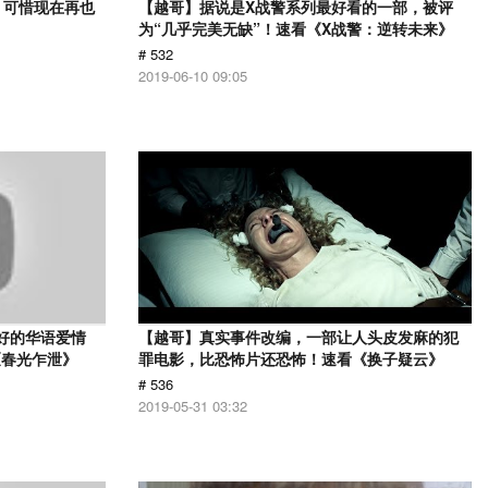
，可惜现在再也
【越哥】据说是X战警系列最好看的一部，被评
》
为“几乎完美无缺”！速看《X战警：逆转未来》
# 532
2019-06-10 09:05
最好的华语爱情
【越哥】真实事件改编，一部让人头皮发麻的犯
《春光乍泄》
罪电影，比恐怖片还恐怖！速看《换子疑云》
# 536
2019-05-31 03:32