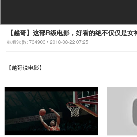
【越哥】这部R级电影，好看的绝不仅仅是女
觀看次數: 734903 • 2018-08-22 07:25
【越哥说电影】