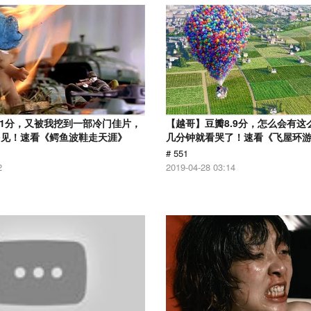
.1分，又被我挖到一部冷门佳片，
【越哥】豆瓣8.9分，怎么会有这
多见！速看《鳄鱼波鞋走天涯》
几分钟就看哭了！速看《飞屋环
# 551
2
2019-04-28 03:14