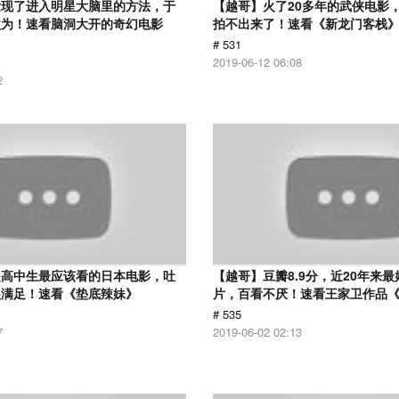
发现了进入明星大脑里的方法，于
【越哥】火了20多年的武侠电影
欲为！速看脑洞大开的奇幻电影
拍不出来了！速看《新龙门客栈
# 531
2019-06-12 06:08
2
是高中生最应该看的日本电影，吐
【越哥】豆瓣8.9分，近20年来
很满足！速看《垫底辣妹》
片，百看不厌！速看王家卫作品
# 535
7
2019-06-02 02:13