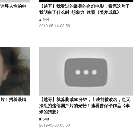
部诠释人性的电
【越哥】我看过的最美的奇幻电影，看完这片子
》
我明白了什么叫“想象力”速看《美梦成真》
# 544
2019-05-14 03:56
悚片！捂着眼睛
【越哥】就算删减50分钟，上映前被改名，也无
法阻挡这部国产片的光芒！速看曹保平作品《李
米的猜想》
# 548
2019-05-06 03:50