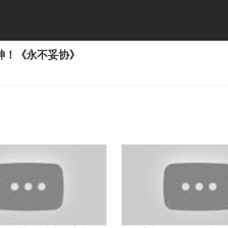
神！《永不妥协》