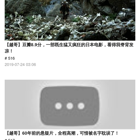
【越哥】豆瓣8.9分，一部既生猛又疯狂的日本电影，看得我脊背发
凉！
# 516
2019-07-24 03:06
【越哥】60年前的悬疑片，全程高潮，可惜被名字耽误了！