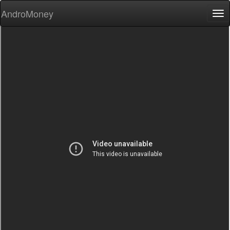
AndroMoney
Tog
nav