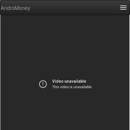
AndroMoney
Tog
nav