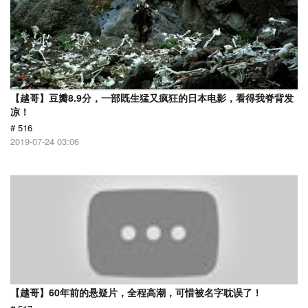
【越哥】豆瓣8.9分，一部既生猛又疯狂的日本电影，看得我脊背发
凉！
# 516
2019-07-24 03:06
【越哥】60年前的悬疑片，全程高潮，可惜被名字耽误了！