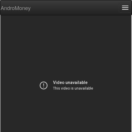
AndroMoney
Tog
nav