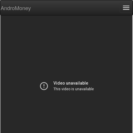
AndroMoney
Tog
nav