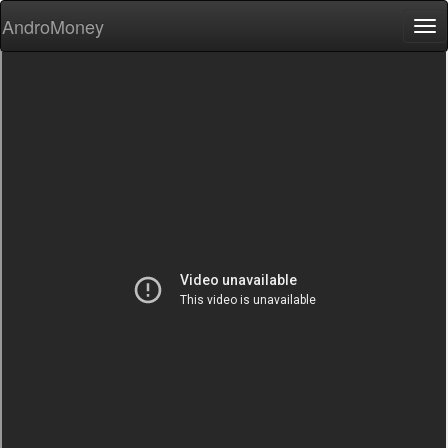
AndroMoney
Tog
nav