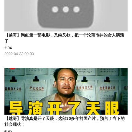
【越哥】陶红第一部电影，又纯又欲，把一个沦落市井的女人演活
了
# 94
2022-04-22 09:33
【越哥】导演真是开了天眼，这部30多年前国产片，预言了当下的
社会现状！
# 95