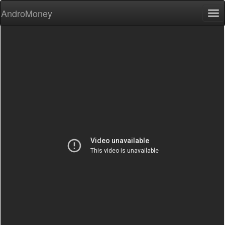
AndroMoney
Tog
nav