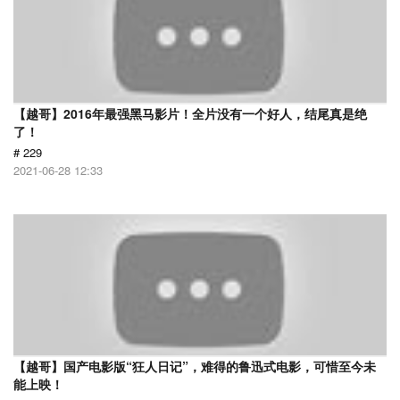
【越哥】2016年最强黑马影片！全片没有一个好人，结尾真是绝
了！
# 229
2021-06-28 12:33
【越哥】国产电影版“狂人日记”，难得的鲁迅式电影，可惜至今未
能上映！