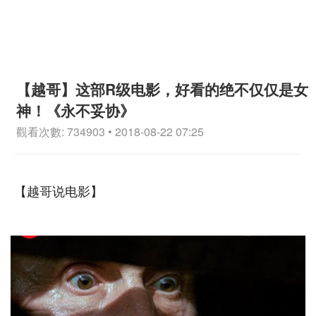
【越哥】这部R级电影，好看的绝不仅仅是女
神！《永不妥协》
觀看次數: 734903 • 2018-08-22 07:25
【越哥说电影】