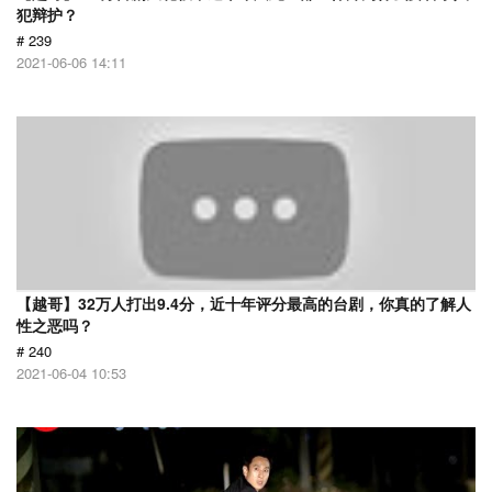
犯辩护？
# 239
2021-06-06 14:11
【越哥】32万人打出9.4分，近十年评分最高的台剧，你真的了解人
性之恶吗？
# 240
2021-06-04 10:53