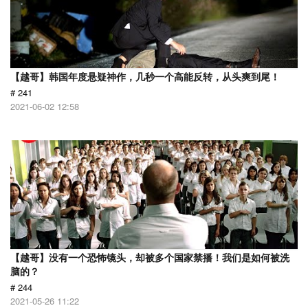
【越哥】韩国年度悬疑神作，几秒一个高能反转，从头爽到尾！
# 241
2021-06-02 12:58
【越哥】没有一个恐怖镜头，却被多个国家禁播！我们是如何被洗
脑的？
# 244
2021-05-26 11:22