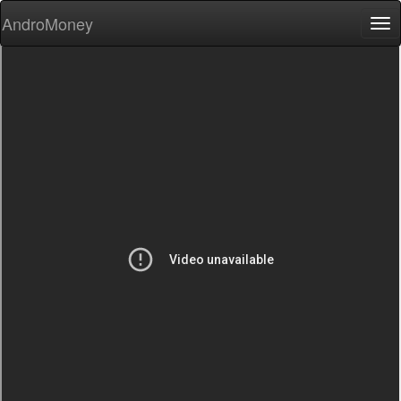
AndroMoney
Tog
nav