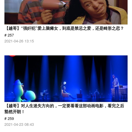
【越哥】“强奸犯”爱上脑瘫女，到底是禁忌之爱，还是畸形之恋？
# 257
2021-04-26 13:15
【越哥】对人生迷失方向的，一定要看看这部动画电影，看完之后
豁然开朗！
# 259
2021-04-23 08:43