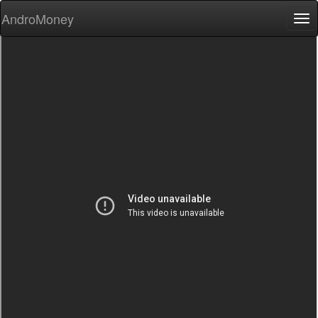
AndroMoney
Tog
nav