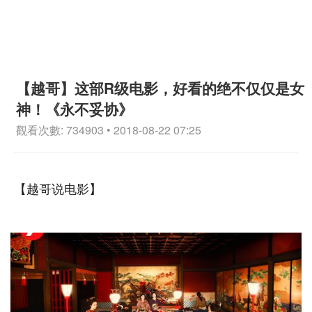
【越哥】这部R级电影，好看的绝不仅仅是女
神！《永不妥协》
觀看次數: 734903 • 2018-08-22 07:25
【越哥说电影】