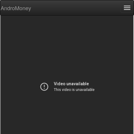
AndroMoney
Tog
nav