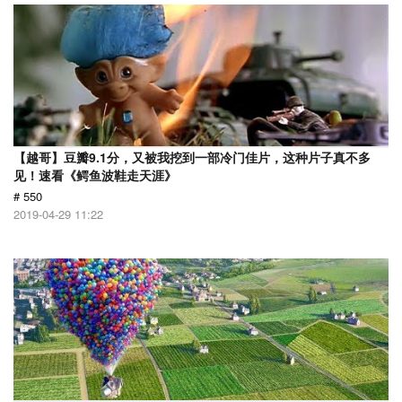
【越哥】豆瓣9.1分，又被我挖到一部冷门佳片，这种片子真不多
见！速看《鳄鱼波鞋走天涯》
# 550
2019-04-29 11:22