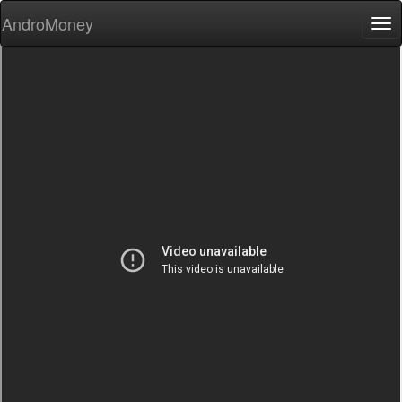
AndroMoney
Tog
nav