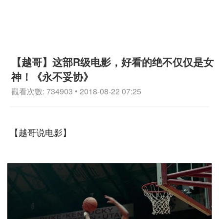
【越哥】这部R级电影，好看的绝不仅仅是女
神！《永不妥协》
觀看次數: 734903 • 2018-08-22 07:25
【越哥说电影】