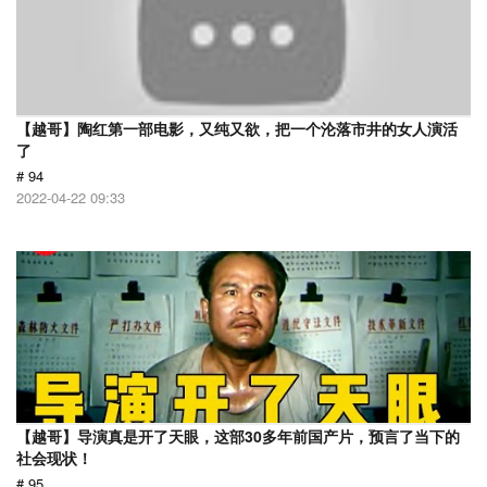
【越哥】陶红第一部电影，又纯又欲，把一个沦落市井的女人演活
了
# 94
2022-04-22 09:33
【越哥】导演真是开了天眼，这部30多年前国产片，预言了当下的
社会现状！
# 95