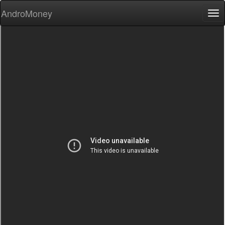
AndroMoney
Tog
nav