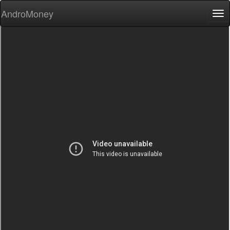
AndroMoney
Tog
nav