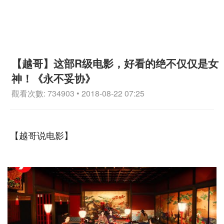
【越哥】这部R级电影，好看的绝不仅仅是女
神！《永不妥协》
觀看次數: 734903 • 2018-08-22 07:25
【越哥说电影】