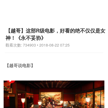
【越哥】这部R级电影，好看的绝不仅仅是女
神！《永不妥协》
觀看次數: 734903 • 2018-08-22 07:25
【越哥说电影】