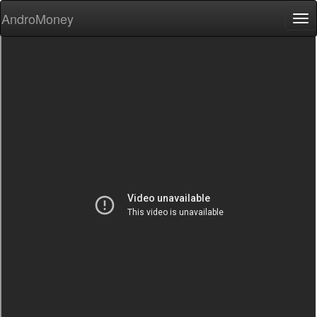
AndroMoney
Tog
nav