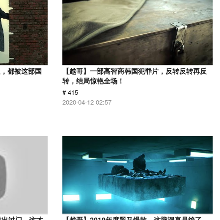
处，都被这部国
【越哥】一部高智商韩国犯罪片，反转反转再反
转，结局惊艳全场！
# 415
2020-04-12 02:57
没出过门，这才
【越哥】2019年度黑马爆款，这脑洞真是绝了，