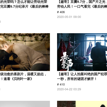
真的光荣吗？怎么才能让劳动光荣
【越哥】豆瓣9.7分，国产片之光
完豆瓣9.7分纪录片《最后的棒棒
劳动人民！一口气看完《最后的
# 406
2020-05-01 09:00
6
超级治愈的喜剧片，温暖又励志，
【越哥】让人拍案叫绝的国产犯
好！速看《贝利叶一家》
一秒，所有的谜团才解开！
# 410
1
2020-04-22 03:29