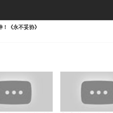
神！《永不妥协》