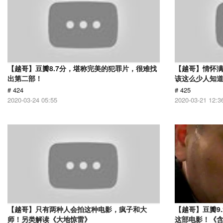
【越哥】豆瓣8.7分，堪称完美的犯罪片，很难找
【越哥】情怀满
出第二部！
该这么少人知
# 424
# 425
2020-03-24 05:55
2020-03-21 12:3
【越哥】只有两种人会拍这种电影，疯子和大
【越哥】豆瓣9
师！另类解读《大地惊雷》
这部电影！《