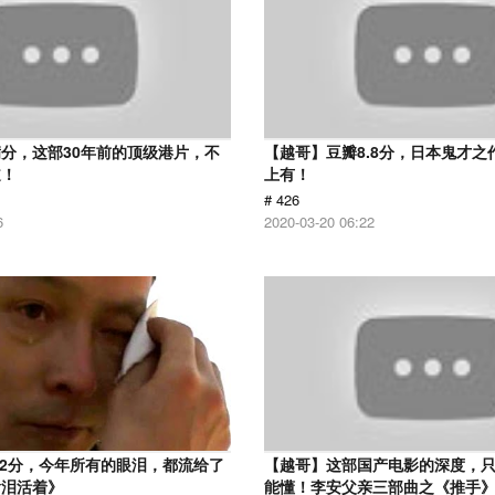
分，这部30年前的顶级港片，不
【越哥】豆瓣8.8分，日本鬼才之
道！
上有！
# 426
6
2020-03-20 06:22
.2分，今年所有的眼泪，都流给了
【越哥】这部国产电影的深度，
含泪活着》
能懂！李安父亲三部曲之《推手