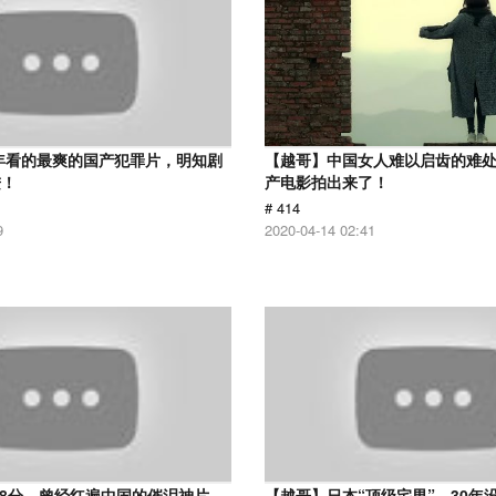
9年看的最爽的国产犯罪片，明知剧
【越哥】中国女人难以启齿的难
进！
产电影拍出来了！
# 414
9
2020-04-14 02:41
.8分，曾经红遍中国的催泪神片，
【越哥】日本“顶级宅男”，30年