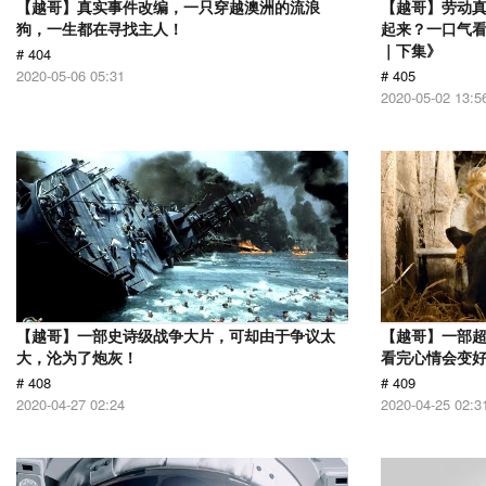
【越哥】真实事件改编，一只穿越澳洲的流浪
【越哥】劳动
狗，一生都在寻找主人！
起来？一口气看
｜下集》
# 404
2020-05-06 05:31
# 405
2020-05-02 13:5
【越哥】一部史诗级战争大片，可却由于争议太
【越哥】一部
大，沦为了炮灰！
看完心情会变
# 408
# 409
2020-04-27 02:24
2020-04-25 02:3