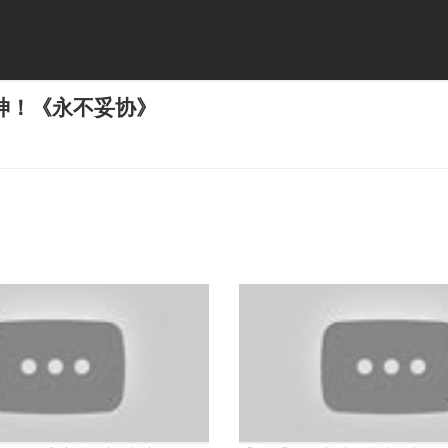
神！《永不妥协》