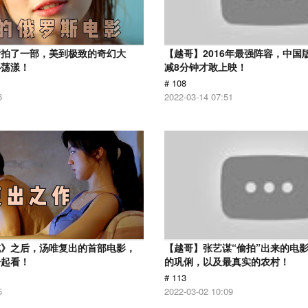
斯拍了一部，美到极致的奇幻大
【越哥】2016年最强阵容，中国
心荡漾！
减8分钟才敢上映！
# 108
6
2022-03-14 07:51
戒》之后，汤唯复出的首部电影，
【越哥】张艺谋“偷拍”出来的电
一起看！
的巩俐，以及最真实的农村！
# 113
5
2022-03-02 10:09