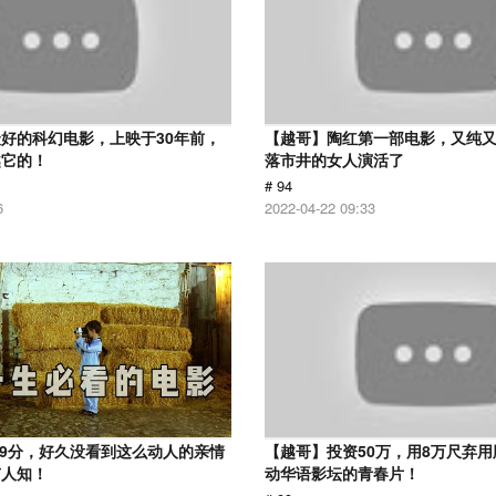
好的科幻电影，上映于30年前，
【越哥】陶红第一部电影，又纯
越它的！
落市井的女人演活了
# 94
6
2022-04-22 09:33
.9分，好久没看到这么动人的亲情
【越哥】投资50万，用8万尺弃
有人知！
动华语影坛的青春片！