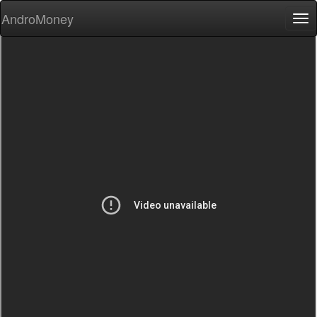
AndroMoney
Tog
nav