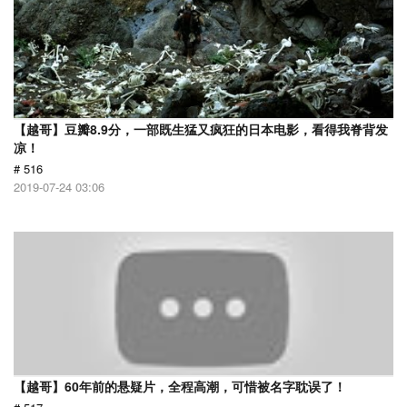
【越哥】豆瓣8.9分，一部既生猛又疯狂的日本电影，看得我脊背发
凉！
# 516
2019-07-24 03:06
【越哥】60年前的悬疑片，全程高潮，可惜被名字耽误了！