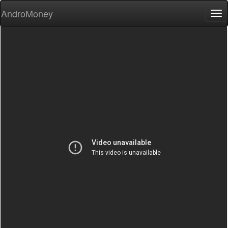
AndroMoney
Tog
nav