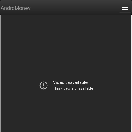
AndroMoney
Tog
nav