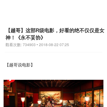
【越哥】这部R级电影，好看的绝不仅仅是女
神！《永不妥协》
觀看次數: 734903 • 2018-08-22 07:25
【越哥说电影】