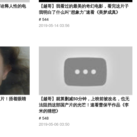
部诠释人性的电
【越哥】我看过的最美的奇幻电影，看完这片子
》
我明白了什么叫“想象力”速看《美梦成真》
# 544
2019-05-14 03:56
悚片！捂着眼睛
【越哥】就算删减50分钟，上映前被改名，也无
法阻挡这部国产片的光芒！速看曹保平作品《李
米的猜想》
# 548
2019-05-06 03:50