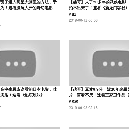
发现了进入明星大脑里的方法，于
【越哥】火了20多年的武侠电影
欲为！速看脑洞大开的奇幻电影
拍不出来了！速看《新龙门客栈
# 531
2019-06-12 06:08
2
是高中生最应该看的日本电影，吐
【越哥】豆瓣8.9分，近20年来
很满足！速看《垫底辣妹》
片，百看不厌！速看王家卫作品
# 535
7
2019-06-02 02:13