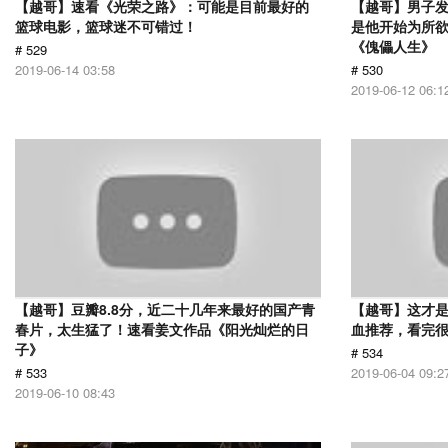
【越哥】速看《光荣之路》：可能是目前最好的
【越哥】男子
篮球电影，篮球迷不可错过！
是他开始为所
《傀儡人生》
# 529
2019-06-14 03:58
# 530
2019-06-12 06:1
【越哥】豆瓣8.8分，近二十几年来最好的国产青
【越哥】这才
春片，太生猛了！速看姜文作品《阳光灿烂的日
血推荐，看完
子》
# 534
# 533
2019-06-04 09:2
2019-06-10 08:43