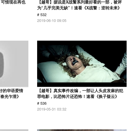
，可惜现在再也
【越哥】据说是X战警系列最好看的一部，被评
》
为“几乎完美无缺”！速看《X战警：逆转未来》
# 532
2019-06-10 09:05
最好的华语爱情
【越哥】真实事件改编，一部让人头皮发麻的犯
《春光乍泄》
罪电影，比恐怖片还恐怖！速看《换子疑云》
# 536
2019-05-31 03:32