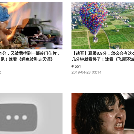
.1分，又被我挖到一部冷门佳片，
【越哥】豆瓣8.9分，怎么会有这
多见！速看《鳄鱼波鞋走天涯》
几分钟就看哭了！速看《飞屋环
# 551
2
2019-04-28 03:14