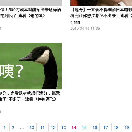
信！500万成本就能拍出来这样的
【越哥】一直舍不得删的日本电
艳到我了 速看《钢的琴》
看完让你想哭都哭不出来！速看
# 555
8
2019-04-19 11:35
.9分，光看题材就想打满分，愿意
傻子”不多了！速看《伴你高飞》
9
1
2
…
10
11
12
13
14
15
16
17
18
19