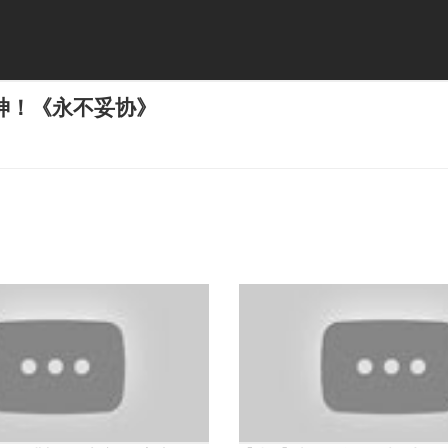
神！《永不妥协》