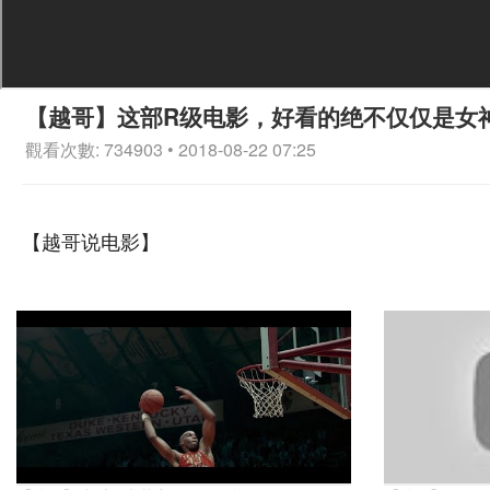
【越哥】这部R级电影，好看的绝不仅仅是女
觀看次數: 734903 • 2018-08-22 07:25
【越哥说电影】