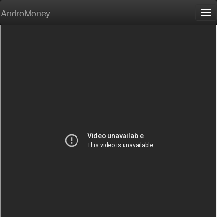
AndroMoney
Tog
nav