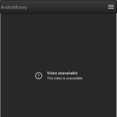
AndroMoney
Tog
nav