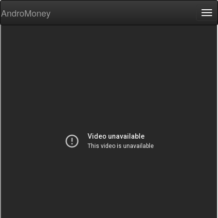
AndroMoney
Tog
nav