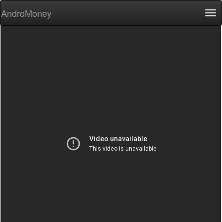
AndroMoney
Tog
nav