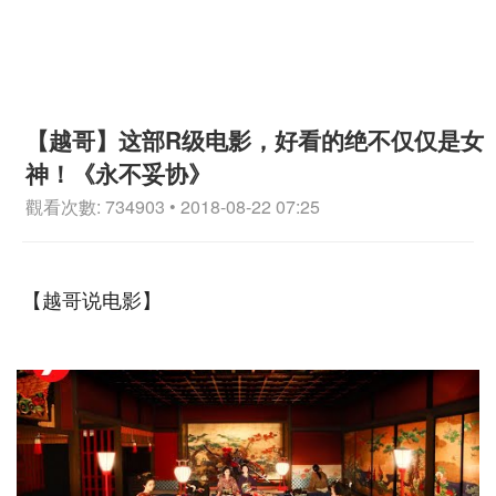
【越哥】这部R级电影，好看的绝不仅仅是女
神！《永不妥协》
觀看次數: 734903 • 2018-08-22 07:25
【越哥说电影】