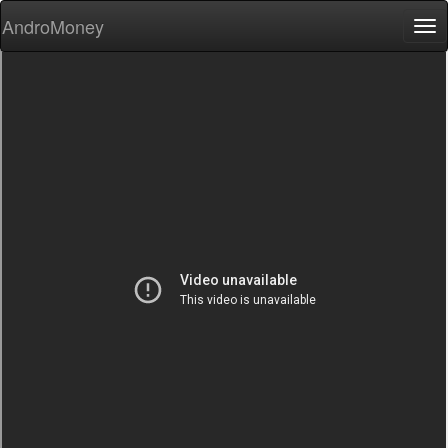
AndroMoney
Tog
nav