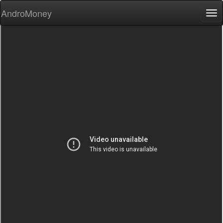
AndroMoney
Tog
nav