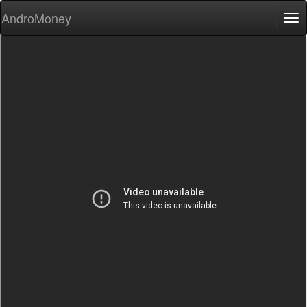
AndroMoney
Tog
nav