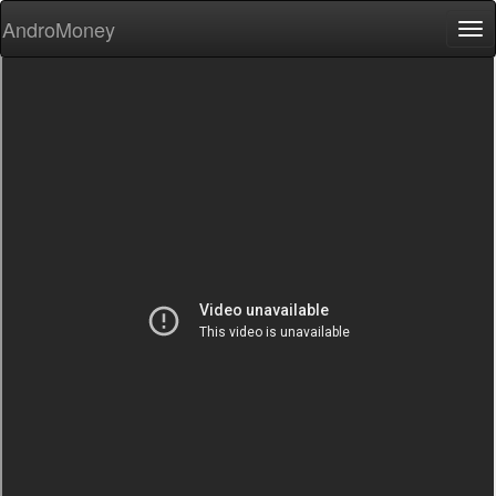
AndroMoney
Tog
nav