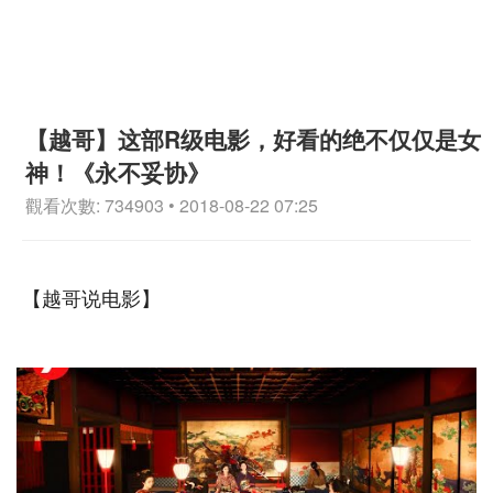
【越哥】这部R级电影，好看的绝不仅仅是女
神！《永不妥协》
觀看次數: 734903 • 2018-08-22 07:25
【越哥说电影】