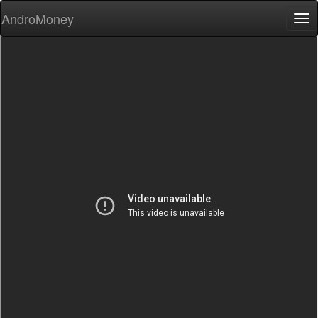
AndroMoney
Tog
nav