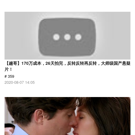
【越哥】170万成本，26天拍完，反转反转再反转，大师级国产悬疑
片！
# 359
2020-08-07 14:05