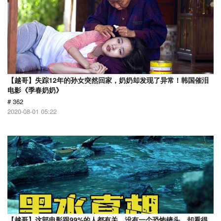
【越哥】失踪12年的孙女突然回家，奶奶却发现了异常！韩国催泪
电影《季春奶奶》
# 362
2020-08-01 05:22
【越哥】这部电影跟99%的人都有关，没有一个恐怖镜头，却看得