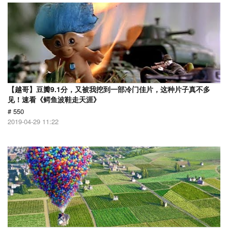
【越哥】豆瓣9.1分，又被我挖到一部冷门佳片，这种片子真不多
见！速看《鳄鱼波鞋走天涯》
# 550
2019-04-29 11:22