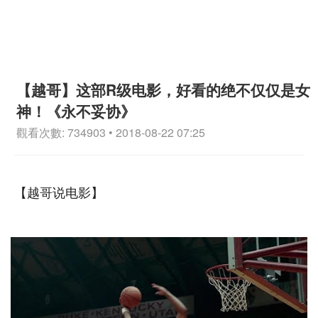
【越哥】这部R级电影，好看的绝不仅仅是女
神！《永不妥协》
觀看次數: 734903 • 2018-08-22 07:25
【越哥说电影】