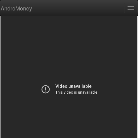
AndroMoney
Tog
nav