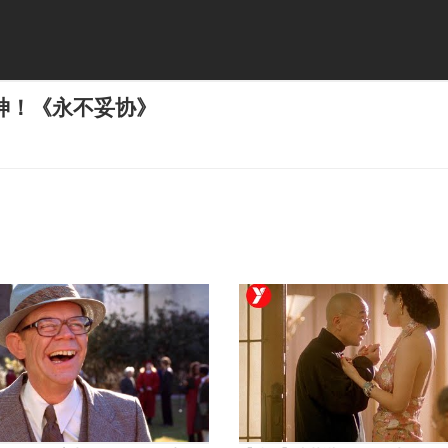
神！《永不妥协》