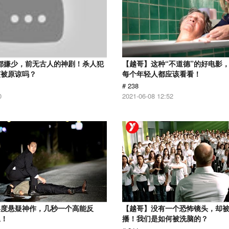
分都嫌少，前无古人的神剧！杀人犯
【越哥】这种“不道德”的好电影
该被原谅吗？
每个年轻人都应该看看！
# 238
0
2021-06-08 12:52
年度悬疑神作，几秒一个高能反
【越哥】没有一个恐怖镜头，却
尾！
播！我们是如何被洗脑的？