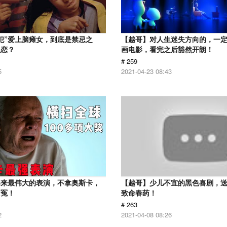
犯”爱上脑瘫女，到底是禁忌之
【越哥】对人生迷失方向的，一
之恋？
画电影，看完之后豁然开朗！
# 259
5
2021-04-23 08:43
年来最伟大的表演，不拿奥斯卡，
【越哥】少儿不宜的黑色喜剧，
叫冤！
致命春药！
# 263
2
2021-04-08 08:26