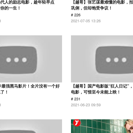
几代人的励志电影，趁年轻早点
【越哥】张艺谋最难懂的电影，
变你的一生！
巩俐，但却饱受争议！
# 226
3
2021-07-05 13:26
6年最强黑马影片！全片没有一个好
【越哥】国产电影版“狂人日记”
绝了！
电影，可惜至今未能上映！
# 231
3
2021-06-23 09:59