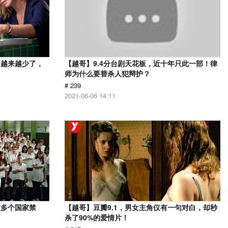
，越来越少了，
【越哥】9.4分台剧天花板，近十年只此一部！律
师为什么要替杀人犯辩护？
# 239
2021-06-06 14:11
被多个国家禁
【越哥】豆瓣9.1，男女主角仅有一句对白，却秒
杀了90%的爱情片！