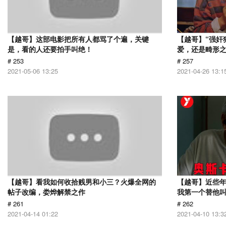
【越哥】这部电影把所有人都骂了个遍，关键
【越哥】“强奸
是，看的人还要拍手叫绝！
爱，还是畸形
# 253
# 257
2021-05-06 13:25
2021-04-26 13:1
【越哥】看我如何收拾贱男和小三？火爆全网的
【越哥】近些
帖子改编，娄烨解禁之作
我第一个替他
# 261
# 262
2021-04-14 01:22
2021-04-10 13:3