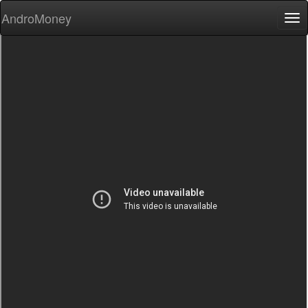
AndroMoney
Tog
nav