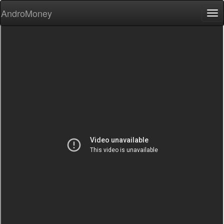
AndroMoney
Tog
nav