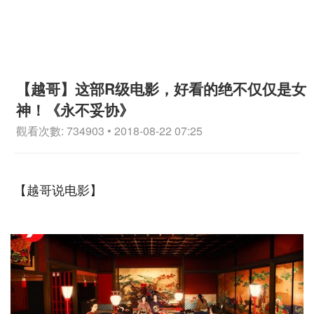
【越哥】这部R级电影，好看的绝不仅仅是女
神！《永不妥协》
觀看次數: 734903 • 2018-08-22 07:25
【越哥说电影】