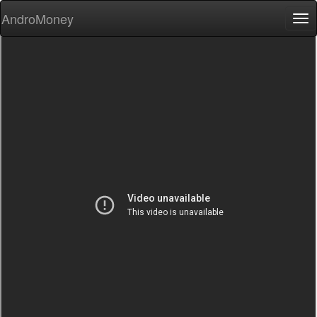
AndroMoney
Tog
nav