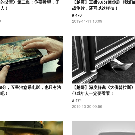
们的父辈》第二集：你要希望，子
【越哥】豆瓣9.6分迷你剧《我们
的人！
战争片，还可以这样拍！
# 470
9
2019-11-11 10:09
.8分，五星治愈系电影，也只有法
【越哥】深度解说《大佛普拉斯
来吧！
但成年人一定要看看！
# 474
1
2019-10-30 09:56