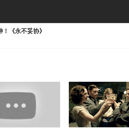
神！《永不妥协》