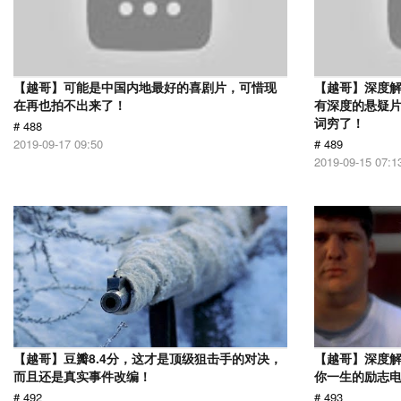
【越哥】可能是中国内地最好的喜剧片，可惜现
【越哥】深度
在再也拍不出来了！
有深度的悬疑
词穷了！
# 488
2019-09-17 09:50
# 489
2019-09-15 07:1
【越哥】豆瓣8.4分，这才是顶级狙击手的对决，
【越哥】深度
而且还是真实事件改编！
你一生的励志
# 492
# 493