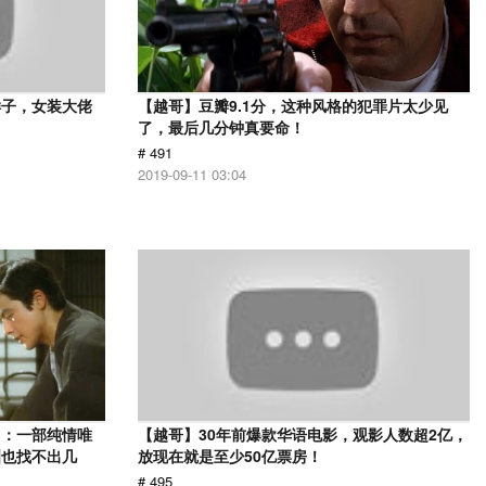
样子，女装大佬
【越哥】豆瓣9.1分，这种风格的犯罪片太少见
了，最后几分钟真要命！
# 491
2019-09-11 03:04
》：一部纯情唯
【越哥】30年前爆款华语电影，观影人数超2亿，
洲也找不出几
放现在就是至少50亿票房！
# 495