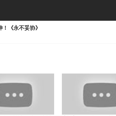
神！《永不妥协》