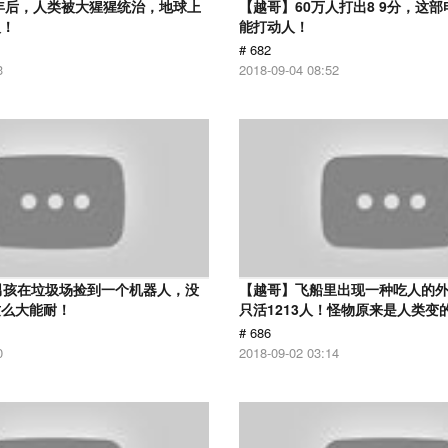
0年后，人类被大猩猩统治，地球上
【越哥】60万人打出8 9分，这
人！
能打动人！
# 682
3
2018-09-04 08:52
男孩在垃圾场捡到一个机器人，没
【越哥】飞船里出现一种吃人的外
这么大能耐！
只活1213人！怪物原来是人类变
# 686
0
2018-09-02 03:14