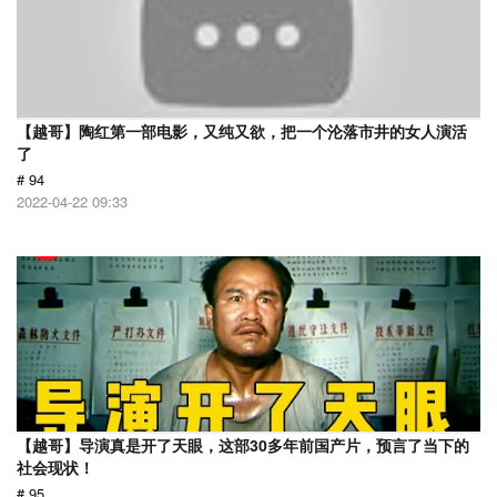
【越哥】陶红第一部电影，又纯又欲，把一个沦落市井的女人演活
了
# 94
2022-04-22 09:33
【越哥】导演真是开了天眼，这部30多年前国产片，预言了当下的
社会现状！
# 95