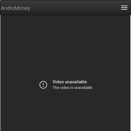
AndroMoney
Tog
nav