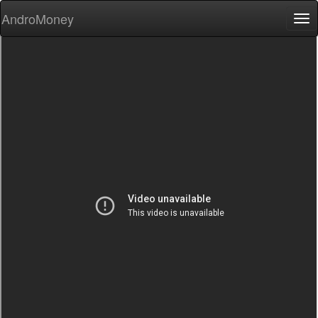
AndroMoney
Tog
nav