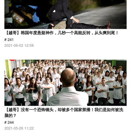
【越哥】韩国年度悬疑神作，几秒一个高能反转，从头爽到尾！
# 241
2021-06-02 12:58
【越哥】没有一个恐怖镜头，却被多个国家禁播！我们是如何被洗
脑的？
# 244
2021-05-26 11:22