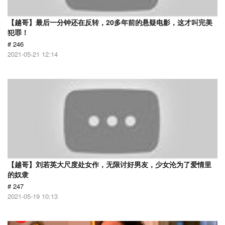
【越哥】最后一分钟还在反转，20多年前的悬疑电影，这才叫完美
犯罪！
# 246
2021-05-21 12:14
【越哥】刘若英大尺度处女作，无限讨好男友，少女沦为了爱情里
的奴隶
# 247
2021-05-19 10:13