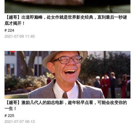
【越哥】出道即巅峰，处女作就是世界影史经典，直到最后一秒谜
底才揭开！
# 224
2021-07-09 11:40
【越哥】激励几代人的励志电影，趁年轻早点看，可能会改变你的
一生！
# 225
2021-07-07 06:13