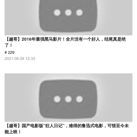
【越哥】2016年最强黑马影片！全片没有一个好人，结尾真是绝
了！
# 229
2021-06-28 12:33
【越哥】国产电影版“狂人日记”，难得的鲁迅式电影，可惜至今未
能上映！