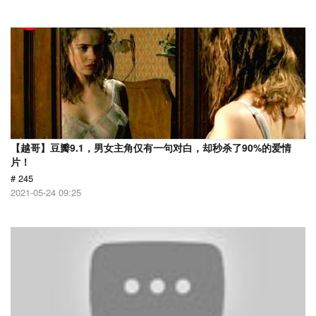
【越哥】豆瓣9.1，男女主角仅有一句对白，却秒杀了90%的爱情
片！
# 245
2021-05-24 09:25