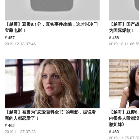
【越哥】豆瓣9.1分，真实事件改编，这才叫冷门
【越哥】国产
宝藏电影！
为国际爆款！
# 457
# 458
2019-12-13 07:46
2019-12-11 06:5
【越哥】被誉为“恋爱百科全书”的电影，据说看
【越哥】豆瓣8
完的人都恋爱了！
内很多人听都
胎姐妹》
# 462
2019-11-27 07:23
# 463
2019-11-25 07:3