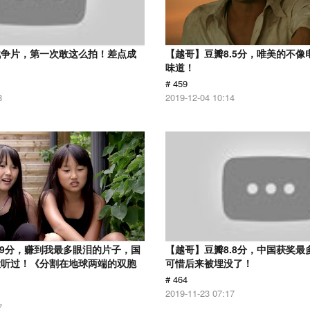
战争片，第一次敢这么拍！差点成
【越哥】豆瓣8.5分，唯美的不像
味道！
# 459
8
2019-12-04 10:14
.9分，赚到我最多眼泪的片子，国
【越哥】豆瓣8.8分，中国获奖最
没听过！《分割在地球两端的双胞
可惜后来被埋没了！
# 464
2019-11-23 07:17
7