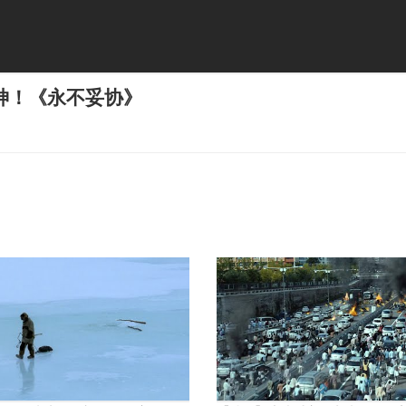
神！《永不妥协》