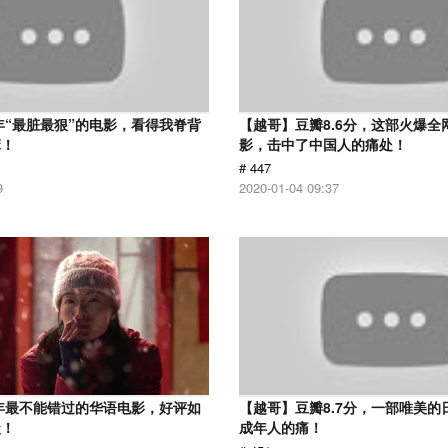
7年“最脏最狠”的电影，看得我脊背
【越哥】豆瓣8.6分，这部火爆全
麻！
影，击中了中国人的痛处！
# 447
9
2020-01-04 09:37
9年最不能错过的华语电影，好评如
【越哥】豆瓣8.7分，一部唯美的
级！
成年人的痛！