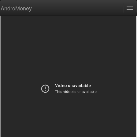
AndroMoney
Tog
nav