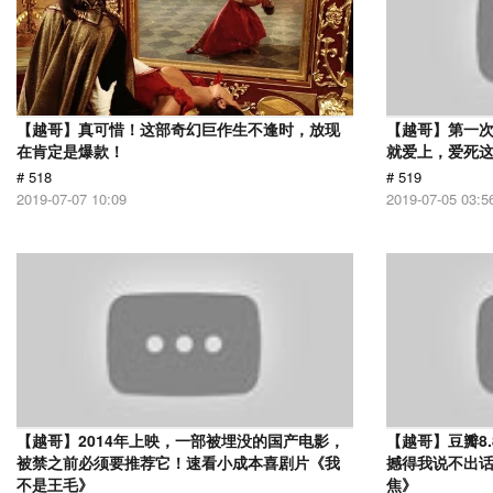
【越哥】真可惜！这部奇幻巨作生不逢时，放现
【越哥】第一
在肯定是爆款！
就爱上，爱死
# 518
# 519
2019-07-07 10:09
2019-07-05 03:5
【越哥】2014年上映，一部被埋没的国产电影，
【越哥】豆瓣8
被禁之前必须要推荐它！速看小成本喜剧片《我
撼得我说不出
不是王毛》
焦》