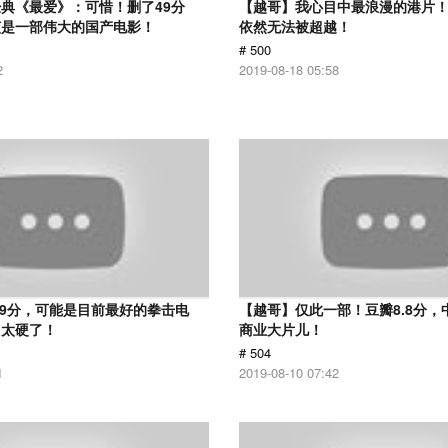
典《最爱》：可惜！删了49分
【越哥】我心目中最浪漫的港片！
该是一部伟大的国产电影！
依然无法被超越！
# 500
2
2019-08-18 05:58
.9分，可能是目前最好的拳击电
【越哥】仅此一部！豆瓣8.8分，
，太硬了！
商业大片儿！
# 504
1
2019-08-10 07:42