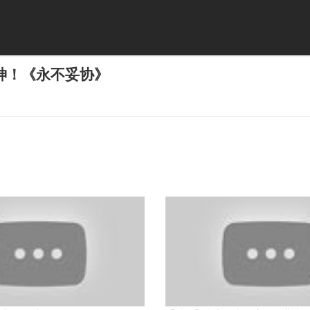
神！《永不妥协》