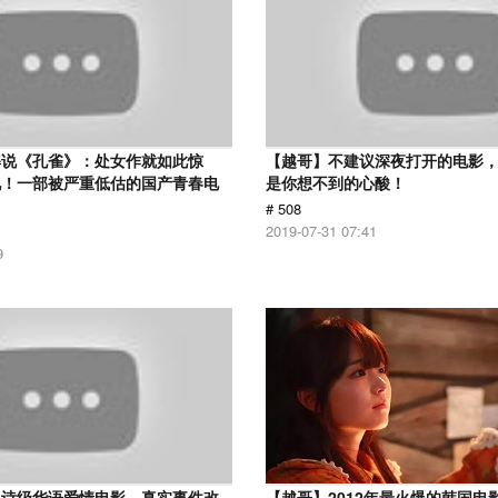
解说《孔雀》：处女作就如此惊
【越哥】不建议深夜打开的电影
见！一部被严重低估的国产青春电
是你想不到的心酸！
# 508
2019-07-31 07:41
9
史诗级华语爱情电影，真实事件改
【越哥】2012年最火爆的韩国电