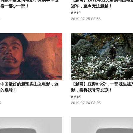
作看一部少一部！
冠军，至今无法超越！
# 512
1
2019-07-25 02:56
是中国最好的超现实主义电影，这
【越哥】豆瓣8.9分，一部既生猛
技的巅峰！
影，看得我脊背发凉！
# 516
5
2019-07-24 03:06