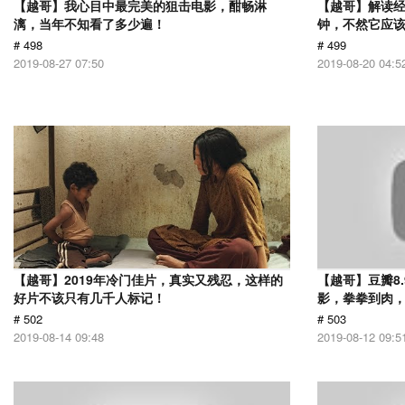
【越哥】我心目中最完美的狙击电影，酣畅淋
【越哥】解读经
漓，当年不知看了多少遍！
钟，不然它应
# 498
# 499
2019-08-27 07:50
2019-08-20 04:5
【越哥】2019年冷门佳片，真实又残忍，这样的
【越哥】豆瓣8
好片不该只有几千人标记！
影，拳拳到肉
# 502
# 503
2019-08-14 09:48
2019-08-12 09:5