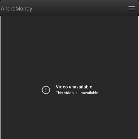
AndroMoney
Tog
nav